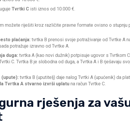
uguje
Tvrtki C
isti iznos od 10.000 €.
 možete riješiti kroz različite pravne formate ovisno o stupnju p
esto plaćanja:
tvrtka B prenosi svoje potraživanje od Tvrtke A n
sada potražuje izravno od Tvrtke A.
ja duga:
tvrtka A (kao novi dužnik) potpisuje ugovor s Tvrtkom C
 Tvrtki C. Tvrtka B je slobodna od duga, a Tvrtka A i B rješavaju 
 (upute):
tvrtka B (uputitelj) daje nalog Tvrtki A (upućenik) da plat
a Tvrtka A stvarno izvrši uplatu
na račun Tvrtke C.
gurna rješenja za vaš
t