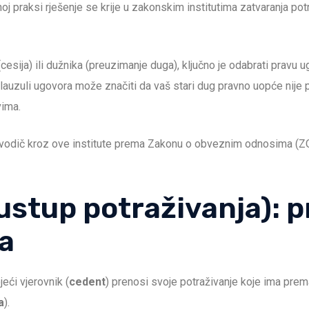
oj praksi rješenje se krije u zakonskim institutima zatvaranja pot
(cesija) ili dužnika (preuzimanje duga), ključno je odabrati pravu
 klauzuli ugovora može značiti da vaš stari dug pravno uopće nije p
ima.
vodič kroz ove institute prema Zakonu o obveznim odnosima (ZO
 (ustup potraživanja):
a
eći vjerovnik (
cedent
) prenosi svoje potraživanje koje ima prem
a
).