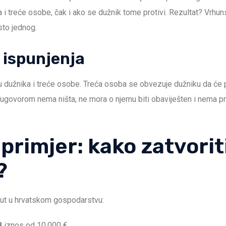
i treće osobe, čak i ako se dužnik tome protivi. Rezultat? Vrhuns
to jednog.
 ispunjenja
u dužnika i treće osobe. Treća osoba se obvezuje dužniku da će pl
 ugovorom nema ništa, ne mora o njemu biti obaviješten i nema pr
 primjer: kako zatvorit
?
kut u hrvatskom gospodarstvu:
B
iznos od 10.000 €.