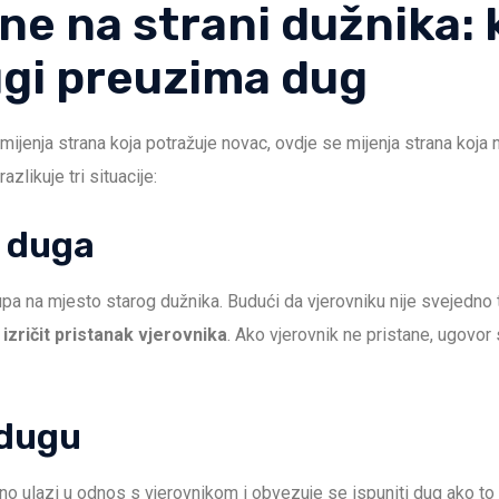
ne na strani dužnika:
ugi preuzima dug
 mijenja strana koja potražuje novac, ovdje se mijenja strana koja
likuje tri situacije:
 duga
pa na mjesto starog dužnika. Budući da vjerovniku nije svejedno 
z izričit pristanak vjerovnika
. Ako vjerovnik ne pristane, ugovo
 dugu
o ulazi u odnos s vjerovnikom i obvezuje se ispuniti dug ako to p