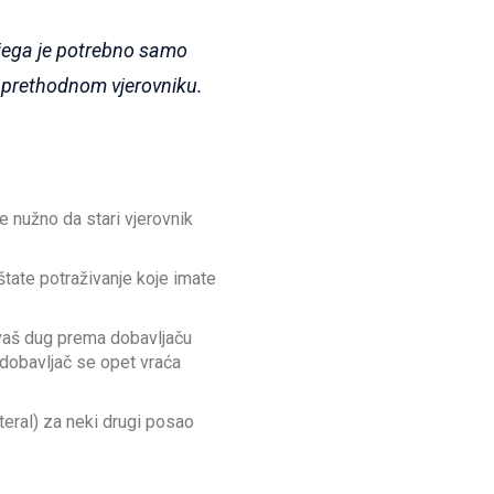
Njega je potrebno samo
c prethodnom vjerovniku.
e nužno da stari vjerovnik
tate potraživanje koje imate
vaš dug prema dobavljaču
dobavljač se opet vraća
eral) za neki drugi posao