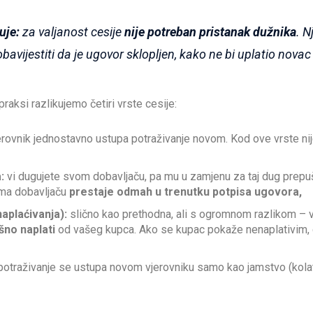
uje:
za valjanost cesije
nije potreban pristanak dužnika
. 
avijestiti da je ugovor sklopljen, kako ne bi uplatio nova
raksi razlikujemo četiri vrste cesije:
erovnik jednostavno ustupa potraživanje novom. Kod ove vrste nij
:
vi dugujete svom dobavljaču, pa mu u zamjenu za taj dug prepuš
ema dobavljaču
prestaje odmah u trenutku potpisa ugovora,
naplaćivanja):
slično kao prethodna, ali s ogromnom razlikom – 
šno naplati
od vašeg kupca. Ako se kupac pokaže nenaplativim, 
otraživanje se ustupa novom vjerovniku samo kao jamstvo (kolat