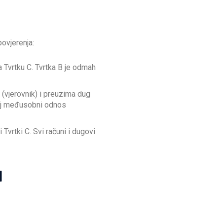
ovjerenja:
a Tvrtku C. Tvrtka B je odmah
 (vjerovnik) i preuzima dug
svoj međusobni odnos
i Tvrtki C. Svi računi i dugovi
u