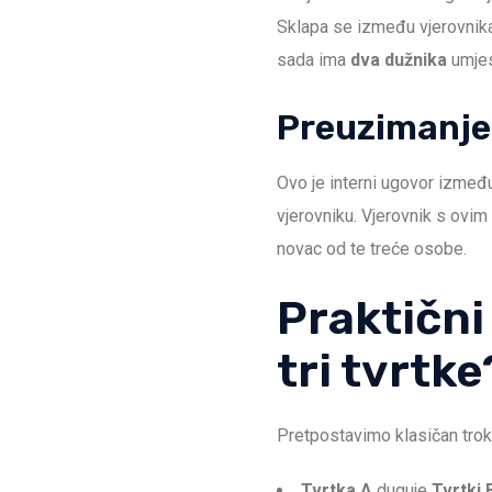
Sklapa se između vjerovnika 
sada ima
dva dužnika
umjes
Preuzimanje
Ovo je interni ugovor izmeđ
vjerovniku. Vjerovnik s ovim
novac od te treće osobe.
Praktični
tri tvrtke
Pretpostavimo klasičan tro
Tvrtka A
duguje
Tvrtki 