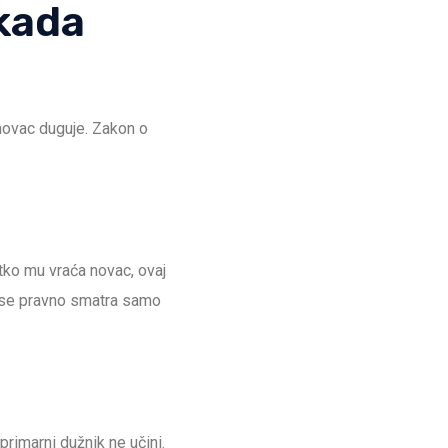
 kada
 novac duguje. Zakon o
tko mu vraća novac, ovaj
r se pravno smatra samo
rimarni dužnik ne učini.