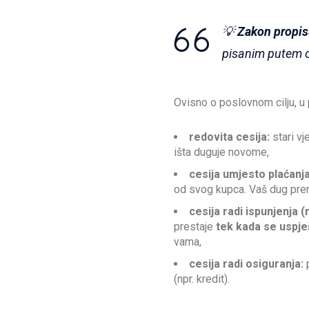
💡
Zakon propis
pisanim putem ob
Ovisno o poslovnom cilju, u p
redovita cesija:
stari vj
išta duguje novome,
cesija umjesto plaćanja
od svog kupca. Vaš dug pr
cesija radi ispunjenja (
prestaje
tek kada se uspje
vama,
cesija radi osiguranja:
p
(npr. kredit).