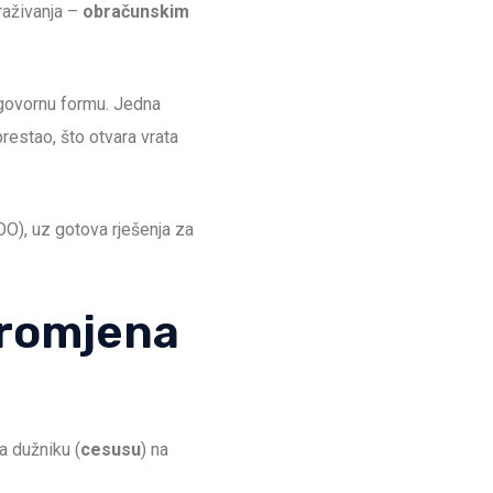
raživanja –
obračunskim
 ugovornu formu. Jedna
restao, što otvara vrata
O), uz gotova rješenja za
 promjena
a dužniku (
cesusu
) na