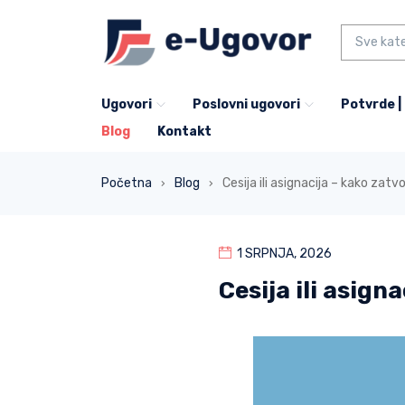
Ugovori
Poslovni ugovori
Potvrde |
Blog
Kontakt
Početna
Blog
Cesija ili asignacija – kako zatv
›
›
1 SRPNJA, 2026
Cesija ili asign