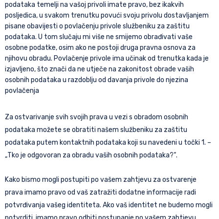
podataka temelji na vašoj privoli imate pravo, bez ikakvih
posljedica, u svakom trenutku povući svoju privolu dostavljanjem
pisane obavijesti o povlačenju privole službeniku za zaštitu
podataka. U tom slučaju mi više ne smijemo obrađivati vaše
osobne podatke, osim ako ne postoji druga pravna osnova za
njihovu obradu. Povlačenje privole ima učinak od trenutka kada je
izjavljeno, što znači da ne utječe na zakonitost obrade vaših
osobnih podataka u razdoblju od davanja privole do njezina
povlačenja
Za ostvarivanje svih svojih prava u vezi s obradom osobnih
podataka možete se obratiti našem službeniku za zaštitu
podataka putem kontaktnih podataka koji su navedeni u točki 1. –
„Tko je odgovoran za obradu vaših osobnih podataka?“.
Kako bismo mogli postupiti po vašem zahtjevu za ostvarenje
prava imamo pravo od vaš zatražiti dodatne informacije radi
potvrđivanja vašeg identiteta. Ako vaš identitet ne budemo mogli
potvrditi, imamo pravo odbiti postupanje po vašem zahtjevu.