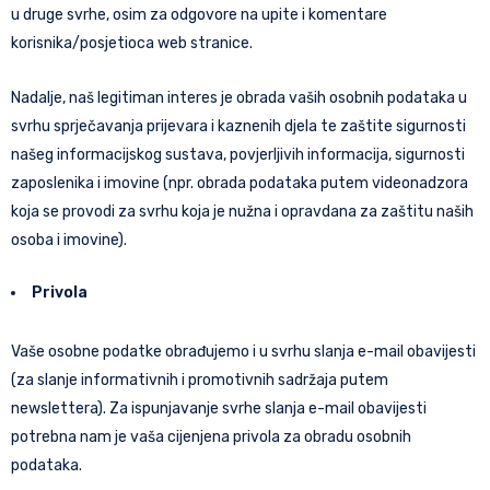
u druge svrhe, osim za odgovore na upite i komentare
korisnika/posjetioca web stranice.
Nadalje, naš legitiman interes je obrada vaših osobnih podataka u
svrhu sprječavanja prijevara i kaznenih djela te zaštite sigurnosti
našeg informacijskog sustava, povjerljivih informacija, sigurnosti
zaposlenika i imovine (npr. obrada podataka putem videonadzora
koja se provodi za svrhu koja je nužna i opravdana za zaštitu naših
osoba i imovine).
Privola
Vaše osobne podatke obrađujemo i u svrhu slanja e-mail obavijesti
(za slanje informativnih i promotivnih sadržaja putem
newslettera). Za ispunjavanje svrhe slanja e-mail obavijesti
potrebna nam je vaša cijenjena privola za obradu osobnih
podataka.