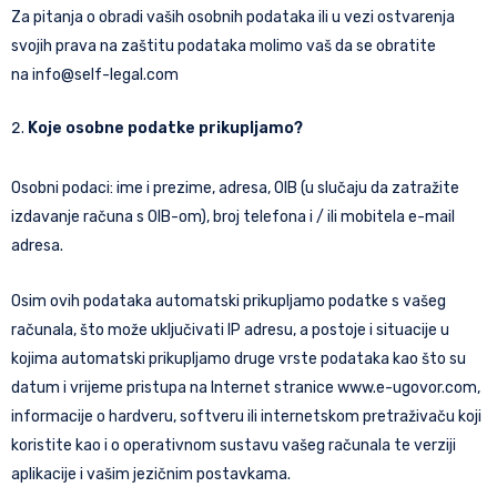
Za pitanja o obradi vaših osobnih podataka ili u vezi ostvarenja
svojih prava na zaštitu podataka molimo vaš da se obratite
na
info@self-legal.com
Koje osobne podatke prikupljamo?
Osobni podaci: ime i prezime, adresa, OIB (u slučaju da zatražite
izdavanje računa s OIB-om), broj telefona i / ili mobitela e-mail
adresa.
Osim ovih podataka automatski prikupljamo podatke s vašeg
računala, što može uključivati IP adresu, a postoje i situacije u
kojima automatski prikupljamo druge vrste podataka kao što su
datum i vrijeme pristupa na Internet stranice www.e-ugovor.com,
informacije o hardveru, softveru ili internetskom pretraživaču koji
koristite kao i o operativnom sustavu vašeg računala te verziji
aplikacije i vašim jezičnim postavkama.