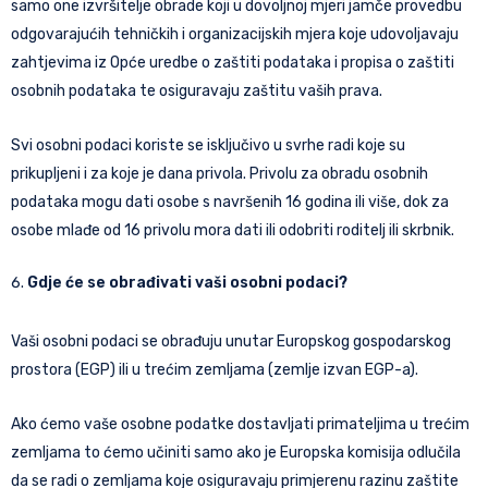
samo one izvršitelje obrade koji u dovoljnoj mjeri jamče provedbu
odgovarajućih tehničkih i organizacijskih mjera koje udovoljavaju
zahtjevima iz Opće uredbe o zaštiti podataka i propisa o zaštiti
osobnih podataka te osiguravaju zaštitu vaših prava.
Svi osobni podaci koriste se isključivo u svrhe radi koje su
prikupljeni i za koje je dana privola. Privolu za obradu osobnih
podataka mogu dati osobe s navršenih 16 godina ili više, dok za
osobe mlađe od 16 privolu mora dati ili odobriti roditelj ili skrbnik.
Gdje će se obrađivati vaši osobni podaci?
Vaši osobni podaci se obrađuju unutar Europskog gospodarskog
prostora (EGP) ili u trećim zemljama (zemlje izvan EGP-a).
Ako ćemo vaše osobne podatke dostavljati primateljima u trećim
zemljama to ćemo učiniti samo ako je Europska komisija odlučila
da se radi o zemljama koje osiguravaju primjerenu razinu zaštite