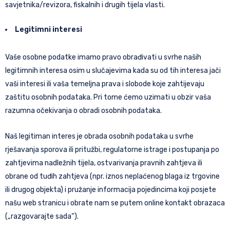
savjetnika/revizora, fiskalnih i drugih tijela vlasti.
Legitimni interesi
Vaše osobne podatke imamo pravo obrađivati u svrhe naših
legitimnih interesa osim u slučajevima kada su od tih interesa jači
vaši interesi ili vaša temeljna prava i slobode koje zahtijevaju
zaštitu osobnih podataka. Pri tome ćemo uzimati u obzir vaša
razumna očekivanja o obradi osobnih podataka.
Naš legitiman interes je obrada osobnih podataka u svrhe
rješavanja sporova ili pritužbi, regulatorne istrage i postupanja po
zahtjevima nadležnih tijela, ostvarivanja pravnih zahtjeva ili
obrane od tuđih zahtjeva (npr. iznos neplaćenog blaga iz trgovine
ili drugog objekta) i pružanje informacija pojedincima koji posjete
našu web stranicu i obrate nam se putem online kontakt obrazaca
(„razgovarajte sada“).