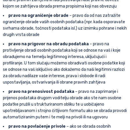
kojom se zahtijeva obrada prema propisima koji nas obvezuju
pravo na ograničenje obrade
– pravo da od nas zatražite
ograničenje obrade vaših osobnih podataka (npr. kada osporavate
svrhama obrade, točnosti podataka isl.) uz iznimku pohrane i nekih
drugih vrsta obrade
pravo na prigovor na obradu podataka
– pravo na
protivljenje obradi osobnih podataka koji se odnose na vaš i koje
obrađujemo na temelju legitimnog interesa, uključujući i
profiliranje. U tom slučaju možemo obrađivati osobne podatke koji
se odnose na vaš isključivo ako dokažemo da naši legitimni razlozi
za obradu nadilaze vaše interese, prava i slobode ili radi
uspostavljanja, ostvarivanja ili obrane pravnih zahtjeva
pravo na prenosivost podataka
– pravo na zaprimanje i
prijenos podataka drugom voditelju obrade ako ste nam osobne
podatke pružili u strukturiranom obliku te u uobičajeno
upotrebljavanom i strojno čitljivom formatu ako se obrada provodi
automatiziranim putem i te melji na privoli ili na ugovoru
pravo na povlačenje privole
– ako se obrada osobnih