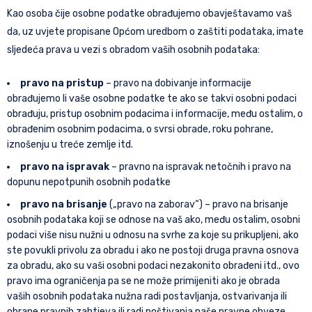
Kao osoba čije osobne podatke obrađujemo obavještavamo vaš
da, uz uvjete propisane Općom uredbom o zaštiti podataka, imate
sljedeća prava u vezi s obradom vaših osobnih podataka:
pravo na pristup
– pravo na dobivanje informacije
obrađujemo li vaše osobne podatke te ako se takvi osobni podaci
obrađuju, pristup osobnim podacima i informacije, među ostalim, o
obrađenim osobnim podacima, o svrsi obrade, roku pohrane,
iznošenju u treće zemlje itd.
pravo na ispravak
– pravno na ispravak netočnih i pravo na
dopunu nepotpunih osobnih podatke
pravo na brisanje
(„pravo na zaborav“) – pravo na brisanje
osobnih podataka koji se odnose na vaš ako, među ostalim, osobni
podaci više nisu nužni u odnosu na svrhe za koje su prikupljeni, ako
ste povukli privolu za obradu i ako ne postoji druga pravna osnova
za obradu, ako su vaši osobni podaci nezakonito obrađeni itd., ovo
pravo ima ograničenja pa se ne može primijeniti ako je obrada
vaših osobnih podataka nužna radi postavljanja, ostvarivanja ili
obrane pravnih zahtjeva ili radi poštivanja naše pravne obveze