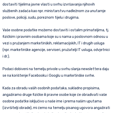
dostaviti tijelima javne vlasti u svrhu izvršavanja njihovih
službenih zadaća kao npr. ministarstvu nadležnom za unutarnje
poslove, policiji, sudu, poreznom tijelu i drugima.
Vaše osobne podatke možemo dostaviti i ostalim primateljima, tj.
fizičkim i pravnim osobama koje su s nama u poslovnom odnosu u
vezi s pružanjem marketinških, reklamacijskih, IT i drugih usluga
(npr. marketinške agencije, serviseri, pružatelji IT usluga, odvjetnici
i dr.).
Podaci dobiveni na temelju privole u svrhu slanja newslettera daju
se na korištenje Facebooku i Googlu u marketinške svrhe.
Kada za obradu vaših osobnih podataka, sukladno propisima,
angažiramo druge fizičke ili pravne osobe koje će obrađivati vaše
osobne podatke isključivo u naše ime i prema našim uputama
(izvršitelji obrade), mi ćemo na temelju pisanog ugovora angažirati