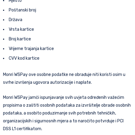
Mjesto
Poštanski broj
Država
Vrsta kartice
Broj kartice
Vrijeme trajanja kartice
CVV kod kartice
Monri WSPay ove osobne podatke ne obrađuje niti koristi osim u
svrhe izvršenja ugovora autorizacije i naplate.
Monri WSPay jamči ispunjavanje svih uvjeta određenih važećim
propisima o zaštiti osobnih podataka za izvršitelje obrade osobnih
podataka, a osobito poduzimanje svih potrebnih tehničkih,
organizacijskih i sigurnosnih mjera a to naročito potvrđuje i PCI
DSS L1 certifikatom.