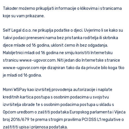
Također možemo prikupljati informacije o klikovima i stranicama
koje su vam prikazane.
Self Legal d.o.o. ne prikuplja podatke o djeci. Uvjerimo li se kako su
takvi podaci preneseni nama bez pristanka roditelja ili skrbnika
djece mlađe od 16 godina, uklonit ćemo ih bez odgađanja.
Maloljetnici mlađi od 16 godina ne smiju koristiti Internetsku
stranicu www.e-ugovor.com. Niti jedan dio Internetske stranice
www.e-ugovor.com nije dizajniran tako da da privuče bilo koga tko
je mlađi od 16 godina.
Monri WSPay kao izvršitelj provođenja autorizacije i naplate
kreditnih kartica postupa s osobnim podacima u svojstvu
izvršitelja obrade te s osobnim podacima postupa u skladu s
Općom uredbom o zaštiti podataka Europskog parlamenta i Vijeća
broj 2016/679 te prema strogim pravilima PCI DSS L1 regulative o
zaštititi upisa i prijenosa podataka.