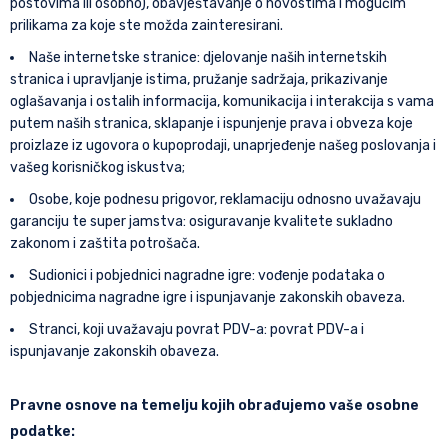
postovima ili osobno), obavještavanje o novostima i mogućim
prilikama za koje ste možda zainteresirani.
Naše internetske stranice: djelovanje naših internetskih
stranica i upravljanje istima, pružanje sadržaja, prikazivanje
oglašavanja i ostalih informacija, komunikacija i interakcija s vama
putem naših stranica, sklapanje i ispunjenje prava i obveza koje
proizlaze iz ugovora o kupoprodaji, unaprjeđenje našeg poslovanja i
vašeg korisničkog iskustva;
Osobe, koje podnesu prigovor, reklamaciju odnosno uvažavaju
garanciju te super jamstva: osiguravanje kvalitete sukladno
zakonom i zaštita potrošača.
Sudionici i pobjednici nagradne igre: vođenje podataka o
pobjednicima nagradne igre i ispunjavanje zakonskih obaveza.
Stranci, koji uvažavaju povrat PDV-a: povrat PDV-a i
ispunjavanje zakonskih obaveza.
Pravne osnove na temelju kojih obrađujemo vaše osobne
podatke: