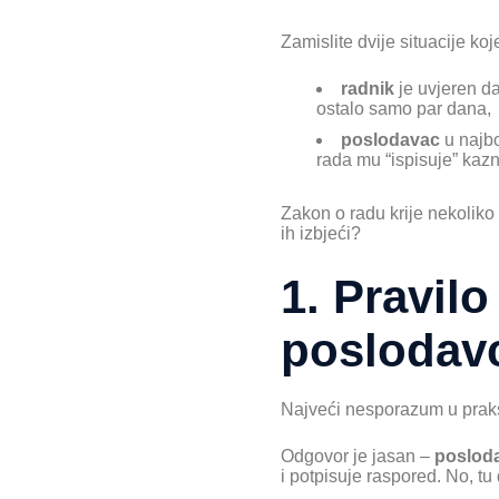
Zamislite dvije situacije ko
radnik
je uvjeren da
ostalo samo par dana,
poslodavac
u najbo
rada mu “ispisuje” kaz
Zakon o radu krije nekoliko 
ih izbjeći?
1. Pravilo
poslodavc
Najveći nesporazum u praks
Odgovor je jasan –
poslod
i potpisuje raspored. No, t