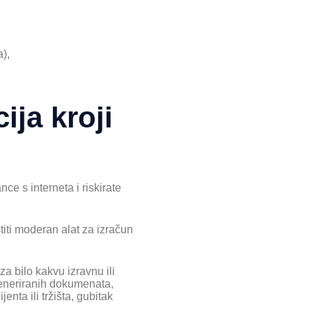
a),
ija kroji
ce s interneta i riskirate
titi moderan alat za izračun
a bilo kakvu izravnu ili
i generiranih dokumenata,
enta ili tržišta, gubitak