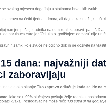
je se svakog mjeseca događaju u stotinama hrvatskih tvrtki:
 ima pravo na četiri tjedna odmora, ali daje otkaz u ožujku i šo
ljoj namjeri pošalje radnika na odmor, ali zaboravi “papir”. Dva
nu od par tisuća eura jer “Odluka o godišnjem odmoru” nije uruč
pravnih zamki koje zvuče nelogično dok ih ne doživite na vlastit
 15 dana: najvažniji da
i zaboravljaju
i nastaje oko pitanja:
Tko zapravo odlučuje kada se ide na mo
avac
. Iako se u 90% slučajeva poštuju želje radnika, poslodavac 
u dolazi kvaka. Poslodavac ne može reći:
“Od sutra si na godišnj