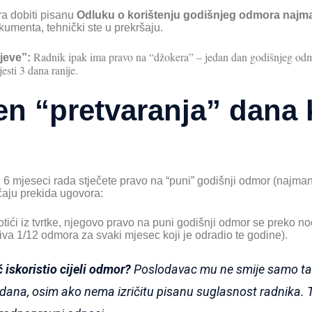
a dobiti pisanu
Odluku o korištenju godišnjeg odmora najma
umenta, tehnički ste u prekršaju.
Radnik ipak ima pravo na “džokera” – jedan dan godišnjeg odmo
jeve”:
esti 3 dana ranije.
n “pretvaranja” dana
 6 mjeseci rada stječete pravo na “puni” godišnji odmor (najmanj
čaju prekida ugovora:
otići iz tvrtke, njegovo pravo na puni godišnji odmor se preko n
va 1/12 odmora za svaki mjesec koji je odradio te godine).
ć iskoristio cijeli odmor?
Poslodavac mu ne smije samo tak
 dana, osim ako nema izričitu pisanu suglasnost radnika. T