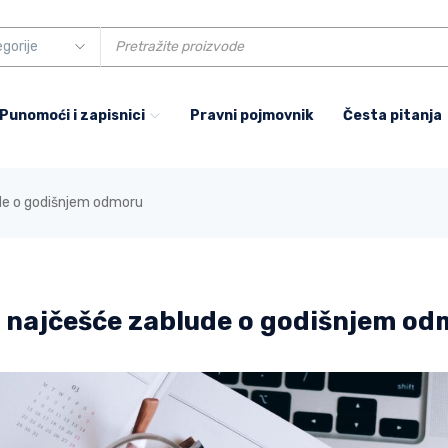
 Punomoći i zapisnici
Pravni pojmovnik
Česta pitanja
lude o godišnjem odmoru
u i najčešće zablude o godišnjem o