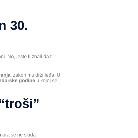
n 30.
. No, jeste li znali da ti
vanja
, zakon mu drži leđa. U
endarske godine
u kojoj se
“troši”
mora se ne skida