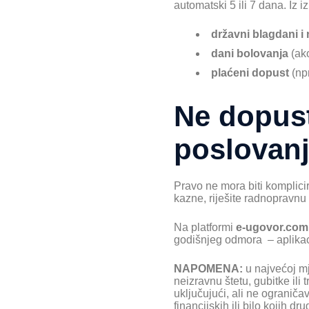
automatski 5 ili 7 dana. Iz 
državni blagdani i
dani bolovanja
(ako
plaćeni dopust
(npr
Ne dopust
poslovan
Pravo ne mora biti komplicir
kazne, riješite radnopravnu
Na platformi
e-ugovor.com
godišnjeg odmora – aplika
NAPOMENA:
u najvećoj mj
neizravnu štetu, gubitke ili
uključujući, ali ne ograničav
financijskih ili bilo kojih d