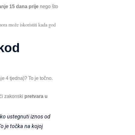
nje 15 dana prije
nego što
ra može iskoristiti kada god
 kod
e 4 tjedna)? To je točno.
oći zakonski
pretvara u
o ustegnuti iznos od
o je točka na kojoj