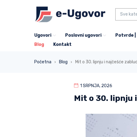
Ugovori
Poslovni ugovori
Potvrde |
Blog
Kontakt
Početna
Blog
Mit o 30. lipnju i najčešće zab
›
›
1 SRPNJA, 2026
Mit o 30. lipnj