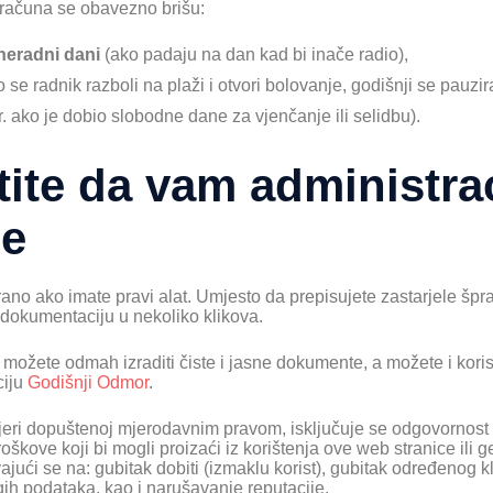
izračuna se obavezno brišu:
 neradni dani
(ako padaju na dan kad bi inače radio),
 se radnik razboli na plaži i otvori bolovanje, godišnji se pauzir
. ako je dobio slobodne dane za vjenčanje ili selidbu).
ite da vam administrac
je
ano ako imate pravi alat. Umjesto da prepisujete zastarjele špran
 dokumentaciju u nekoliko klikova.
možete odmah izraditi čiste i jasne dokumente, a možete i koris
ciju
Godišnji Odmor
.
eri dopuštenoj mjerodavnim pravom, isključuje se odgovornost z
 troškove koji bi mogli proizaći iz korištenja ove web stranice il
ajući se na: gubitak dobiti (izmaklu korist), gubitak određenog klij
rugih podataka, kao i narušavanje reputacije.