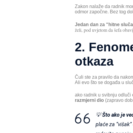
Zakon nalaže da radnik mor
odmor započne. Bez tog dok
Jedan dan za “hitne sluča
želi, pod uvjetom da šefa obavij
2. Fenome
otkaza
Čuli ste za pravilo da nakon
Ali evo što se događa u slu
ako radnik u svibnju odluči 
razmjerni dio
(zapravo dobi
💡
Što ako je ve
plaće za “višak”