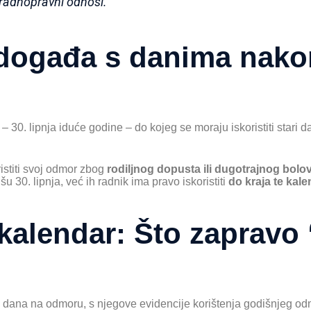
 radnopravni odnosi.
 događa s danima nako
30. lipnja iduće godine – do kojeg se moraju iskoristiti stari dani
istiti svoj odmor zbog
rodiljnog dopusta ili dugotrajnog bolo
išu 30. lipnja, već ih radnik ima pravo iskoristiti
do kraja te kal
kalendar: Što zapravo 
 dana na odmoru, s njegove evidencije korištenja godišnjeg od