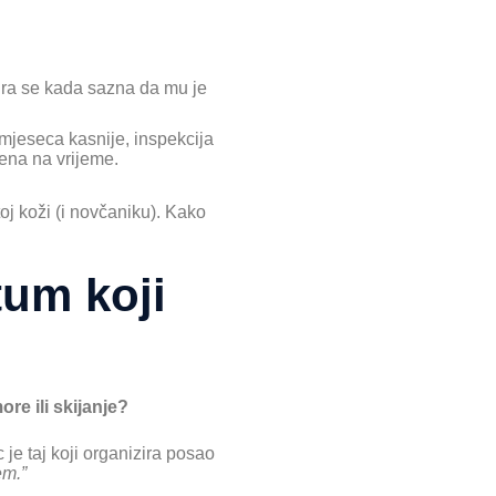
kira se kada sazna da mu je
 mjeseca kasnije, inspekcija
ena na vrijeme.
oj koži (i novčaniku). Kako
tum koji
re ili skijanje?
je taj koji organizira posao
em.”