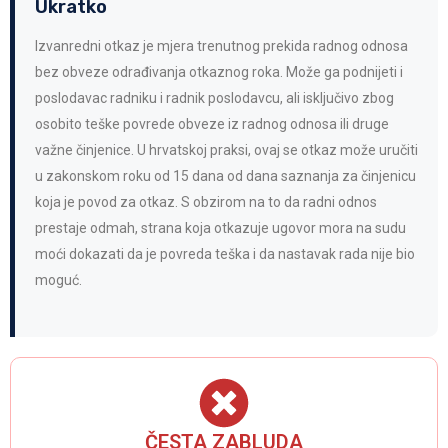
Ukratko
Izvanredni otkaz je mjera trenutnog prekida radnog odnosa
bez obveze odrađivanja otkaznog roka. Može ga podnijeti i
poslodavac radniku i radnik poslodavcu, ali isključivo zbog
osobito teške povrede obveze iz radnog odnosa ili druge
važne činjenice. U hrvatskoj praksi, ovaj se otkaz može uručiti
u zakonskom roku od 15 dana od dana saznanja za činjenicu
koja je povod za otkaz. S obzirom na to da radni odnos
prestaje odmah, strana koja otkazuje ugovor mora na sudu
moći dokazati da je povreda teška i da nastavak rada nije bio
moguć.
ČESTA ZABLUDA