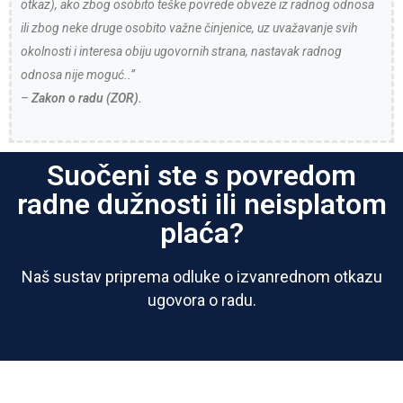
otkaz), ako zbog osobito teške povrede obveze iz radnog odnosa
ili zbog neke druge osobito važne činjenice, uz uvažavanje svih
okolnosti i interesa obiju ugovornih strana, nastavak radnog
odnosa nije moguć..”
–
Zakon o radu (ZOR).
Suočeni ste s povredom
radne dužnosti ili neisplatom
plaća?
Naš sustav priprema odluke o izvanrednom otkazu
ugovora o radu.