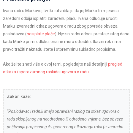
Ivana radi u Markovoj tvrtki i utvrdila je da joj Marko tri mjeseca
zaredom odbija isplatiti zarađenu plaću. Ivana odlučuje uručiti
Marku izvanredni otkaz ugovora o radu zbog povrede obveza
poslodavca (
neisplate plaće
). Njezin radni odnos prestaje istog dana
kada Marko primi odluku, ona ne mora odraditi otkazni rok i ima
pravo tražiti naknadu štete i otpremninu sukladno propisima.
Ako želite znati više o ovoj temi, pogledajte naš detaljniji
pregled
otkaza i sporazumnog raskida ugovora o radu
.
Zakon kaže:
“Poslodavac i radnik imaju opravdani razlog za otkaz ugovora o
radu sklopljenog na neodređeno ili određeno vrijeme, bez obveze
poštivanja propisanog ili ugovorenog otkaznoga roka (izvanredni