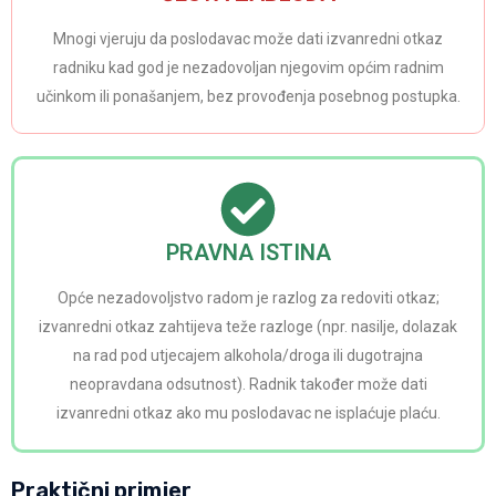
Mnogi vjeruju da poslodavac može dati izvanredni otkaz
radniku kad god je nezadovoljan njegovim općim radnim
učinkom ili ponašanjem, bez provođenja posebnog postupka.
PRAVNA ISTINA
Opće nezadovoljstvo radom je razlog za redoviti otkaz;
izvanredni otkaz zahtijeva teže razloge (npr. nasilje, dolazak
na rad pod utjecajem alkohola/droga ili dugotrajna
neopravdana odsutnost). Radnik također može dati
izvanredni otkaz ako mu poslodavac ne isplaćuje plaću.
Praktični primjer