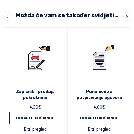
Možda će vam se također svidjeti…
Zapisnik - predaja
Punomoć za
pokretnine
potpisivanje ugovora
4,00
€
4,00
€
DODAJ U KOŠARICU
DODAJ U KOŠARICU
Brzi pregled
Brzi pregled